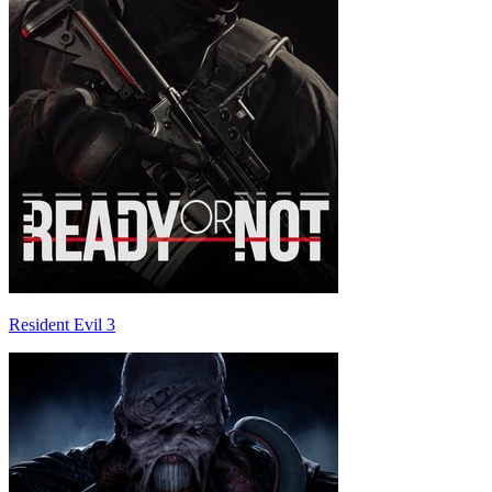
Resident Evil 3