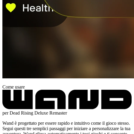
Come usare
per Dead Rising Deluxe Remaster
Wand è progettato per essere rapido e intuitivo come il gioco stesso.
Segui questi tre semplici passaggi per iniziare a personalizzare la tua
avventura. Wand rileva automaticamente i tuoi giochi e ti consente