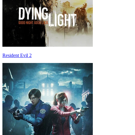
Resident Evil 2