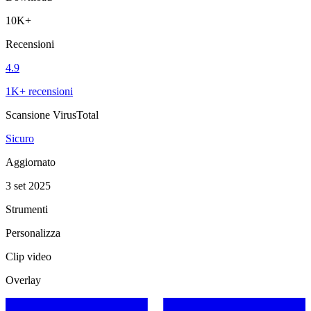
10K+
Recensioni
4.9
1K+ recensioni
Scansione VirusTotal
Sicuro
Aggiornato
3 set 2025
Strumenti
Personalizza
Clip video
Overlay