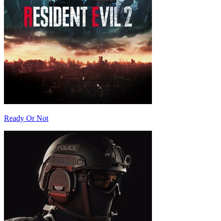
Ready Or Not