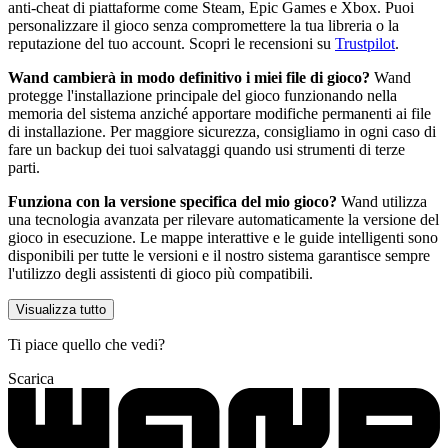
anti-cheat di piattaforme come Steam, Epic Games e Xbox. Puoi
personalizzare il gioco senza compromettere la tua libreria o la
reputazione del tuo account. Scopri le recensioni su
Trustpilot
.
Wand cambierà in modo definitivo i miei file di gioco?
Wand
protegge l'installazione principale del gioco funzionando nella
memoria del sistema anziché apportare modifiche permanenti ai file
di installazione. Per maggiore sicurezza, consigliamo in ogni caso di
fare un backup dei tuoi salvataggi quando usi strumenti di terze
parti.
Funziona con la versione specifica del mio gioco?
Wand utilizza
una tecnologia avanzata per rilevare automaticamente la versione del
gioco in esecuzione. Le mappe interattive e le guide intelligenti sono
disponibili per tutte le versioni e il nostro sistema garantisce sempre
l'utilizzo degli assistenti di gioco più compatibili.
Visualizza tutto
Ti piace quello che vedi?
Scarica