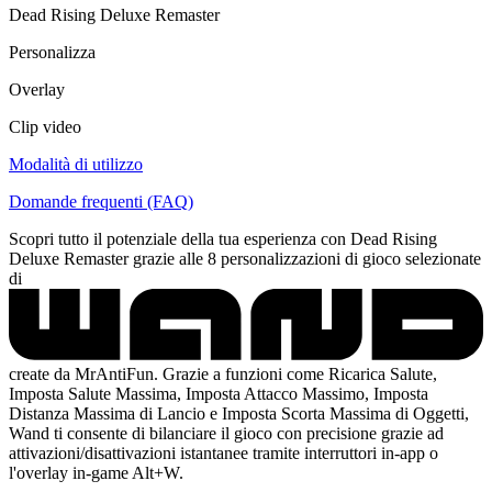
Dead Rising Deluxe Remaster
Personalizza
Overlay
Clip video
Modalità di utilizzo
Domande frequenti (FAQ)
Scopri tutto il potenziale della tua esperienza con Dead Rising
Deluxe Remaster grazie alle 8 personalizzazioni di gioco selezionate
di
create da MrAntiFun. Grazie a funzioni come Ricarica Salute,
Imposta Salute Massima, Imposta Attacco Massimo, Imposta
Distanza Massima di Lancio e Imposta Scorta Massima di Oggetti,
Wand ti consente di bilanciare il gioco con precisione grazie ad
attivazioni/disattivazioni istantanee tramite interruttori in-app o
l'overlay in-game Alt+W.