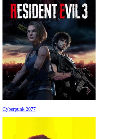
Cyberpunk 2077