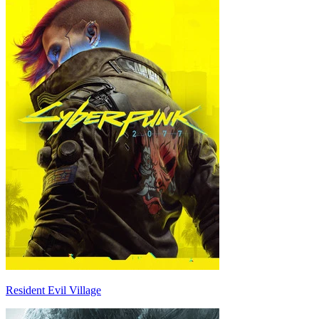
Resident Evil Village