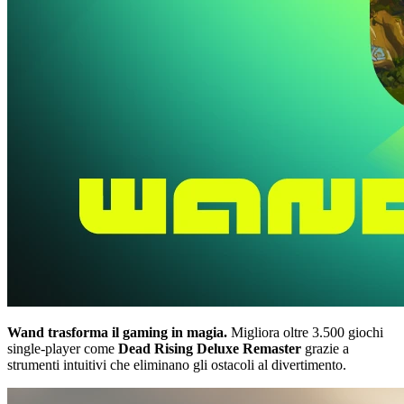
Wand trasforma il gaming in magia.
Migliora oltre 3.500 giochi
single-player come
Dead Rising Deluxe Remaster
grazie a
strumenti intuitivi che eliminano gli ostacoli al divertimento.