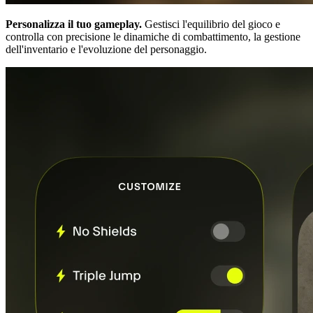
Personalizza il tuo gameplay.
Gestisci l'equilibrio del gioco e
controlla con precisione le dinamiche di combattimento, la gestione
dell'inventario e l'evoluzione del personaggio.