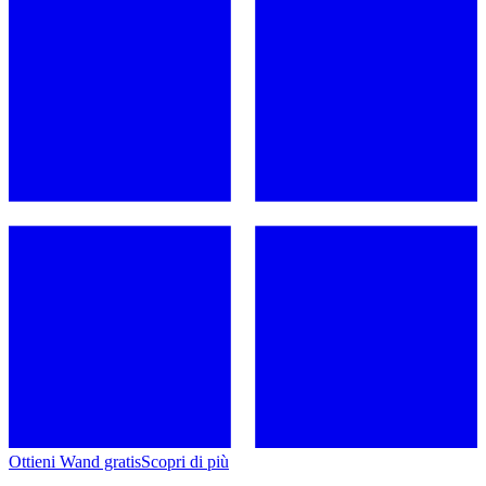
Ottieni Wand gratis
Scopri di più