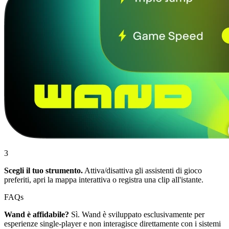
3
Scegli il tuo strumento.
Attiva/disattiva gli assistenti di gioco
preferiti, apri la mappa interattiva o registra una clip all'istante.
FAQs
Wand è affidabile?
Sì. Wand è sviluppato esclusivamente per
esperienze single-player e non interagisce direttamente con i sistemi