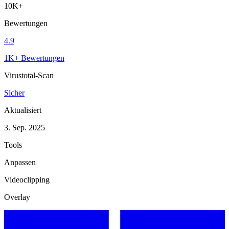
10K+
Bewertungen
4.9
1K+ Bewertungen
Virustotal-Scan
Sicher
Aktualisiert
3. Sep. 2025
Tools
Anpassen
Videoclipping
Overlay