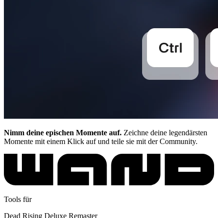
Nimm deine epischen Momente auf.
Zeichne deine legendärsten
Momente mit einem Klick auf und teile sie mit der Community.
Tools für
Dead Rising Deluxe Remaster