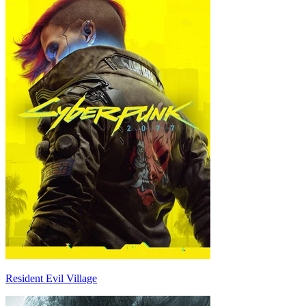
Resident Evil Village