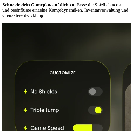
Schneide dein Gameplay auf dich zu.
Passe die Spielbalance an
und beeinflusse einzelne Kampfdynamiken, Inventarverwaltung und
Charakterentwicklung.