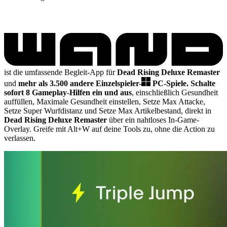
ist die umfassende Begleit-App für
Dead Rising Deluxe Remaster
und
mehr als 3.500 andere Einzelspieler-
PC-Spiele.
Schalte
sofort 8 Gameplay-Hilfen ein und aus
, einschließlich Gesundheit
auffüllen, Maximale Gesundheit einstellen, Setze Max Attacke,
Setze Super Wurfdistanz und Setze Max Artikelbestand,
direkt in
Dead Rising Deluxe Remaster
über ein nahtloses In-Game-
Overlay. Greife mit Alt+W auf deine Tools zu, ohne die Action zu
verlassen.