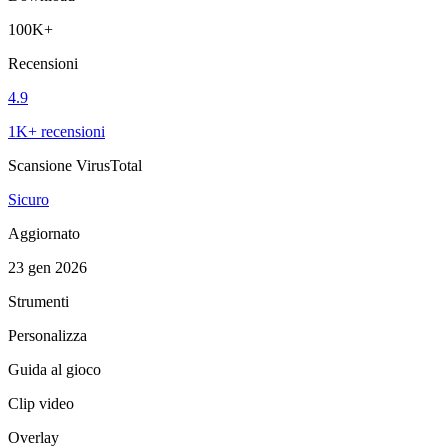
100K+
Recensioni
4.9
1K+ recensioni
Scansione VirusTotal
Sicuro
Aggiornato
23 gen 2026
Strumenti
Personalizza
Guida al gioco
Clip video
Overlay