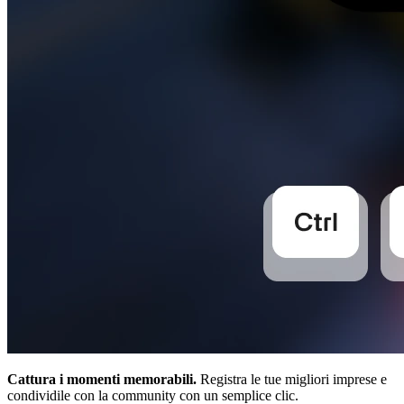
Cattura i momenti memorabili.
Registra le tue migliori imprese e
condividile con la community con un semplice clic.