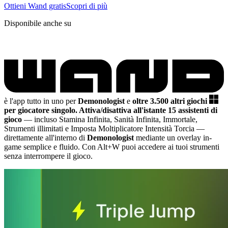
Ottieni Wand gratis
Scopri di più
Disponibile anche su
è l'app tutto in uno per
Demonologist
e
oltre 3.500 altri giochi
per giocatore singolo.
Attiva/disattiva all'istante 15 assistenti di
gioco
— incluso Stamina Infinita, Sanità Infinita, Immortale,
Strumenti illimitati e Imposta Moltiplicatore Intensità Torcia
—
direttamente all'interno di
Demonologist
mediante un overlay in-
game semplice e fluido. Con Alt+W puoi accedere ai tuoi strumenti
senza interrompere il gioco.