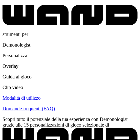
strumenti per
Demonologist
Personalizza
Overlay
Guida al gioco
Clip video
Modalità di utilizzo
Domande frequenti (FAQ)
Scopri tutto il potenziale della tua esperienza con Demonologist
grazie alle 15 personalizzazioni di gioco selezionate di