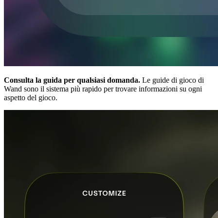
Consulta la guida per qualsiasi domanda.
Le guide di gioco di
Wand sono il sistema più rapido per trovare informazioni su ogni
aspetto del gioco.