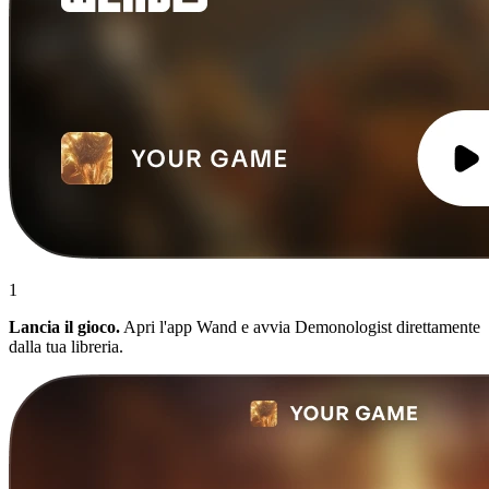
1
Lancia il gioco.
Apri l'app Wand e avvia Demonologist direttamente
dalla tua libreria.