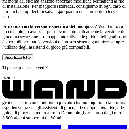
memoria del sistema anziché apportare modifiche permanenti ai file
di installazione. Per maggiore sicurezza, consigliamo in ogni caso di
fare un backup dei tuoi salvataggi quando usi strumenti di terze
parti.
Funziona con la versione specifica del mio gioco?
Wand utilizza
una tecnologia avanzata per rilevare automaticamente la versione del
gioco in esecuzione. Le mappe interattive e le guide intelligenti sono
disponibili per tutte le versioni e il nostro sistema garantisce sempre
l'utilizzo degli assistenti di gioco più compatibili.
Visualizza tutto
Ti piace quello che vedi?
Scarica
gratis
e scopri come milioni di giocatori hanno migliorato la propria
esperienza grazie agli assistenti di gioco, alle mappe interattive, alle
guide di gioco e a molto altro in Demonologist o in uno degli oltre
3.500 giochi supportati da Wand!