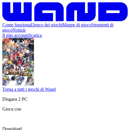
Come funziona
Elenco dei giochi
Mappe di gioco
Strumenti di
gioco
Notizie
Il mio account
Scarica
Torna a tutti i giochi di Wand
Disgaea 2 PC
Gioca con
Download