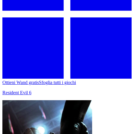
Ottieni Wand gratis
Sfoglia tutti i giochi
Resident Evil 6