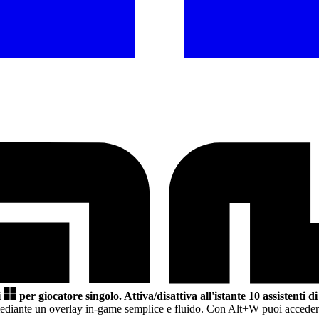
i
per giocatore singolo.
Attiva/disattiva all'istante 10 assistenti d
diante un overlay in-game semplice e fluido. Con Alt+W puoi accedere a