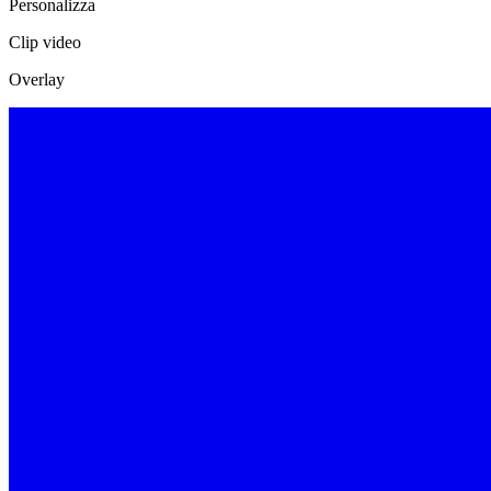
Personalizza
Clip video
Overlay