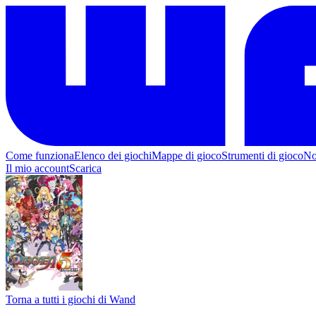
Come funziona
Elenco dei giochi
Mappe di gioco
Strumenti di gioco
No
Il mio account
Scarica
Torna a tutti i giochi di Wand