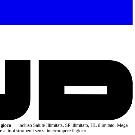
i gioco
— incluso Salute Illimitata, SP illimitato, HL illimitato, Mega
i tuoi strumenti senza interrompere il gioco.