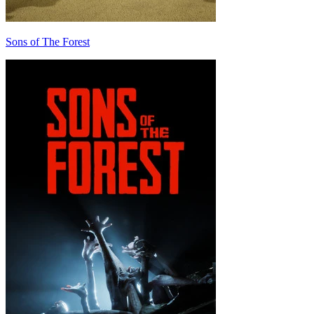
Sons of The Forest