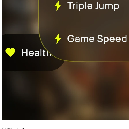
Come usare