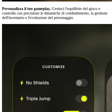
Personalizza il tuo gameplay.
Gestisci l'equilibrio del gioco e
controlla con precisione le dinamiche di combattimento, la gestione
dell'inventario e l'evoluzione del personaggio.