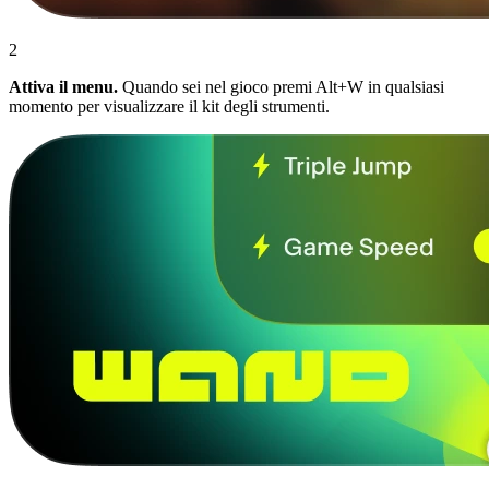
2
Attiva il menu.
Quando sei nel gioco premi Alt+W in qualsiasi
momento per visualizzare il kit degli strumenti.