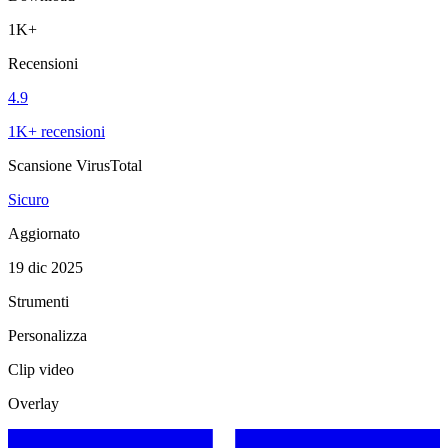
1K+
Recensioni
4.9
1K+ recensioni
Scansione VirusTotal
Sicuro
Aggiornato
19 dic 2025
Strumenti
Personalizza
Clip video
Overlay