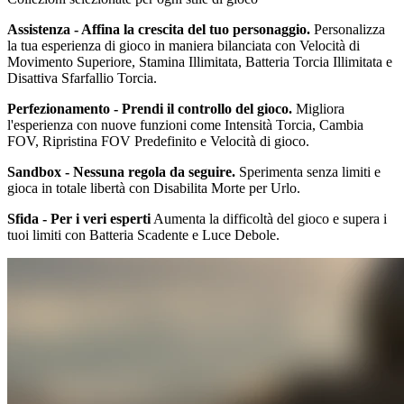
Assistenza - Affina la crescita del tuo personaggio.
Personalizza
la tua esperienza di gioco in maniera bilanciata con Velocità di
Movimento Superiore, Stamina Illimitata, Batteria Torcia Illimitata e
Disattiva Sfarfallio Torcia.
Perfezionamento - Prendi il controllo del gioco.
Migliora
l'esperienza con nuove funzioni come Intensità Torcia, Cambia
FOV, Ripristina FOV Predefinito e Velocità di gioco.
Sandbox - Nessuna regola da seguire.
Sperimenta senza limiti e
gioca in totale libertà con Disabilita Morte per Urlo.
Sfida - Per i veri esperti
Aumenta la difficoltà del gioco e supera i
tuoi limiti con Batteria Scadente e Luce Debole.