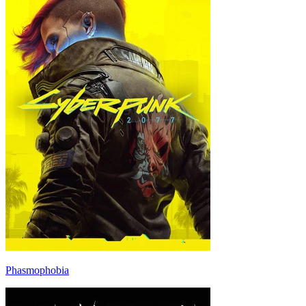
Phasmophobia