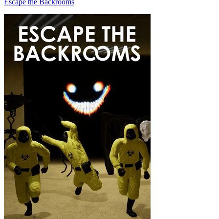
Escape the Backrooms