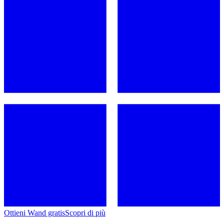
Ottieni Wand gratis
Scopri di più