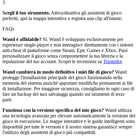
3
Scegli il tuo strumento.
Attiva/disattiva gli assistenti di gioco
preferiti, apri la mappa interattiva o registra una clip all'istante.
FAQs
Wand è affidabile?
Sì. Wand è sviluppato esclusivamente per
esperienze single-player e non interagisce direttamente con i sistemi
anti-cheat di piattaforme come Steam, Epic Games e Xbox. Puoi
personalizzare il gioco senza compromettere la tua libreria o la
reputazione del tuo account. Scopri le recensioni su
Trustpilot
.
Wand cambierà in modo definitivo i miei file di gioco?
Wand
protegge l'installazione principale del gioco funzionando nella
memoria del sistema anziché apportare modifiche permanenti ai file
di installazione. Per maggiore sicurezza, consigliamo in ogni caso di
fare un backup dei tuoi salvataggi quando usi strumenti di terze
parti.
Funziona con la versione specifica del mio gioco?
Wand utilizza
una tecnologia avanzata per rilevare automaticamente la versione del
gioco in esecuzione. Le mappe interattive e le guide intelligenti sono
disponibili per tutte le versioni e il nostro sistema garantisce sempre
l'utilizzo degli assistenti di gioco più compatibili.