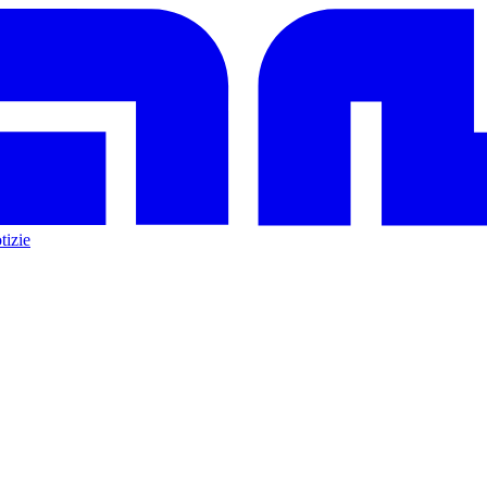
tizie