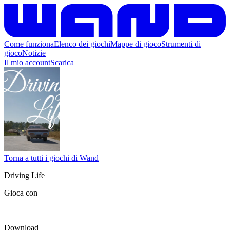
Come funziona
Elenco dei giochi
Mappe di gioco
Strumenti di
gioco
Notizie
Il mio account
Scarica
Torna a tutti i giochi di Wand
Driving Life
Gioca con
Download