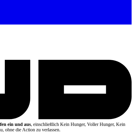
fen ein und aus
, einschließlich Kein Hunger, Voller Hunger, Kein
u, ohne die Action zu verlassen.