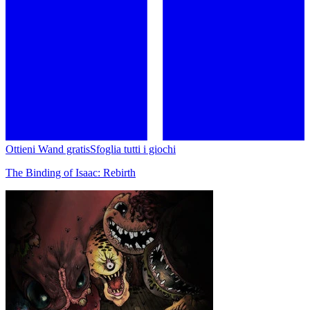
Ottieni Wand gratis
Sfoglia tutti i giochi
The Binding of Isaac: Rebirth