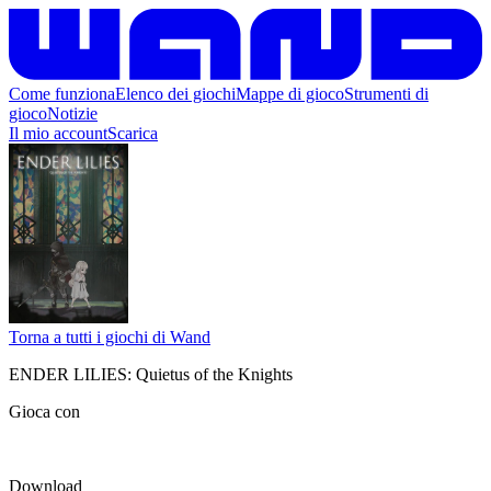
Come funziona
Elenco dei giochi
Mappe di gioco
Strumenti di
gioco
Notizie
Il mio account
Scarica
Torna a tutti i giochi di Wand
ENDER LILIES: Quietus of the Knights
Gioca con
Download