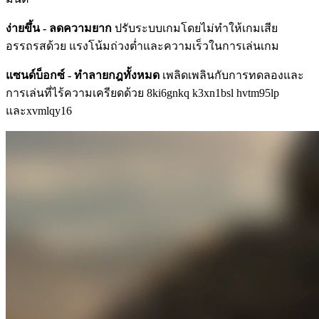
ง่ายขึ้น - ลดความยาก
ปรับระบบเกมโดยไม่ทำให้เกมเสีย
อรรถรสด้วย แรงโน้มถ่วงต่ำและความเร็วในการเล่นเกม
แซนด์บ็อกซ์ - ทำลายกฎทั้งหมด
เพลิดเพลินกับการทดลองและ
การเล่นที่ไร้ความเครียดด้วย 8ki6gnkq k3xn1bsl hvtm95lp
และxvmlqy16