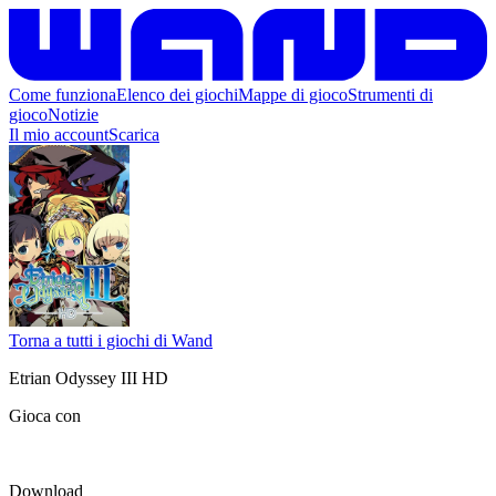
Come funziona
Elenco dei giochi
Mappe di gioco
Strumenti di
gioco
Notizie
Il mio account
Scarica
Torna a tutti i giochi di Wand
Etrian Odyssey III HD
Gioca con
Download