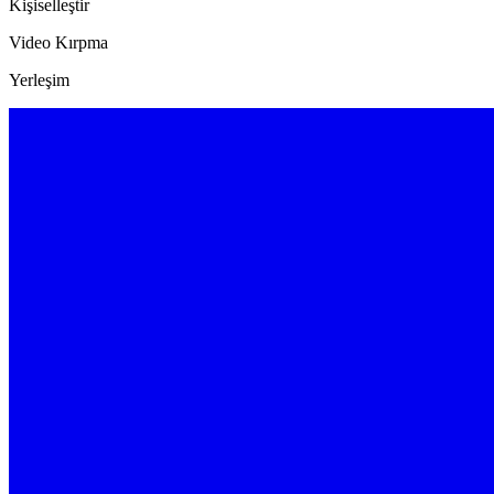
Kişiselleştir
Video Kırpma
Yerleşim