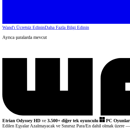
Wand'ı Ücretsiz Edinin
Daha Fazla Bilgi Edinin
Ayrıca şuralarda mevcut
Etrian Odyssey HD
ve
3.500+ diğer tek oyunculu
PC Oyunlar
Edilen Eşyalar Azalmayacak ve Sınırsız Para/En dahil olmak üzere
— 