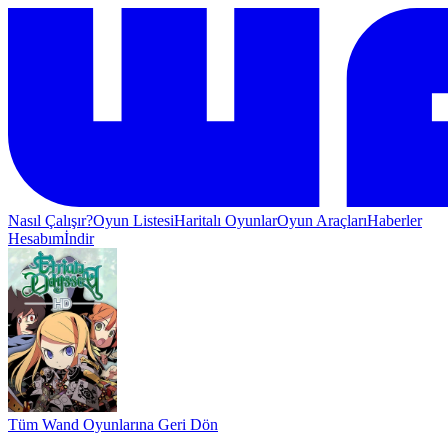
Nasıl Çalışır?
Oyun Listesi
Haritalı Oyunlar
Oyun Araçları
Haberler
Hesabım
İndir
Tüm Wand Oyunlarına Geri Dön