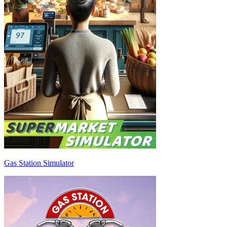
Gas Station Simulator