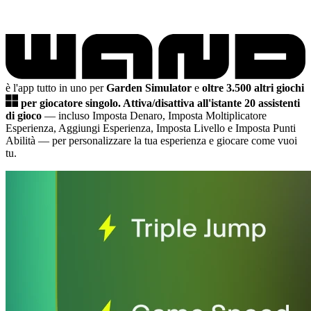
è l'app tutto in uno per
Garden Simulator
e
oltre 3.500 altri giochi
per giocatore singolo.
Attiva/disattiva all'istante 20 assistenti
di gioco
— incluso Imposta Denaro, Imposta Moltiplicatore
Esperienza, Aggiungi Esperienza, Imposta Livello e Imposta Punti
Abilità
— per personalizzare la tua esperienza e giocare come vuoi
tu.