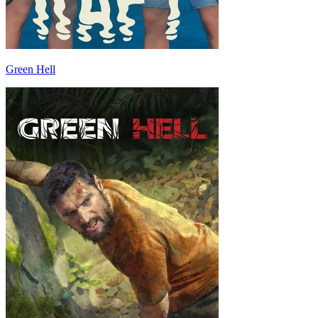
Green Hell