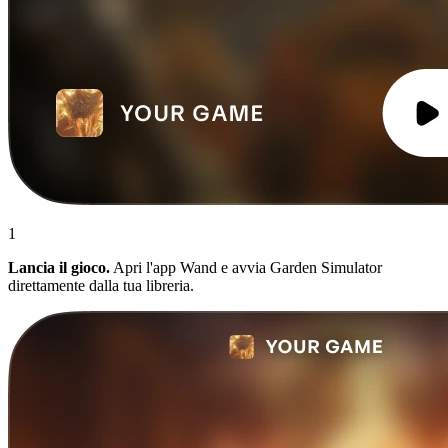
1
Lancia il gioco.
Apri l'app Wand e avvia Garden Simulator
direttamente dalla tua libreria.