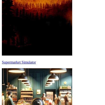
Supermarket Simulator