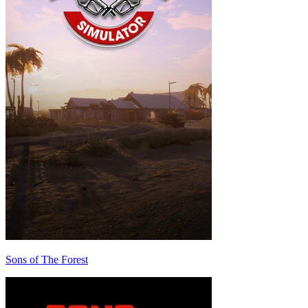
Sons of The Forest