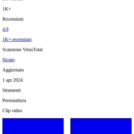
1K+
Recensioni
4.9
1K+ recensioni
Scansione VirusTotal
Sicuro
Aggiornato
1 apr 2024
Strumenti
Personalizza
Clip video