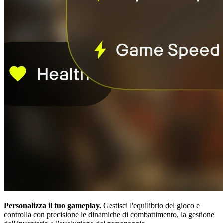
Personalizza il tuo gameplay.
Gestisci l'equilibrio del gioco e
controlla con precisione le dinamiche di combattimento, la gestione