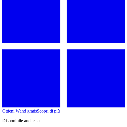
Ottieni Wand gratis
Scopri di più
Disponibile anche su