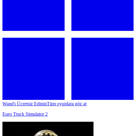
Wand'ı Ücretsiz Edinin
Tüm oyunlara göz at
Euro Truck Simulator 2