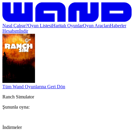
Nasıl Çalışır?
Oyun Listesi
Haritalı Oyunlar
Oyun Araçları
Haberler
Hesabım
İndir
Tüm Wand Oyunlarına Geri Dön
Ranch Simulator
Şununla oyna:
İndirmeler