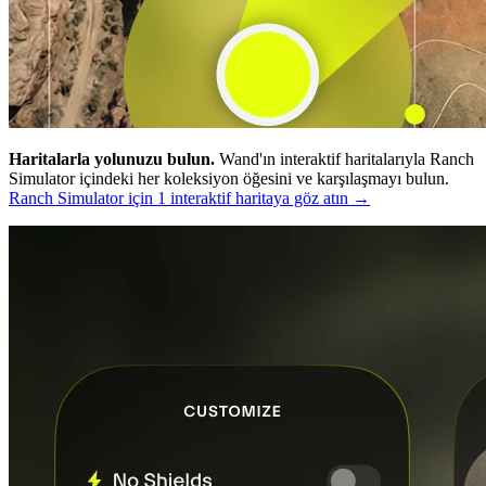
Haritalarla yolunuzu bulun.
Wand'ın interaktif haritalarıyla Ranch
Simulator içindeki her koleksiyon öğesini ve karşılaşmayı bulun.
Ranch Simulator için 1 interaktif haritaya göz atın →