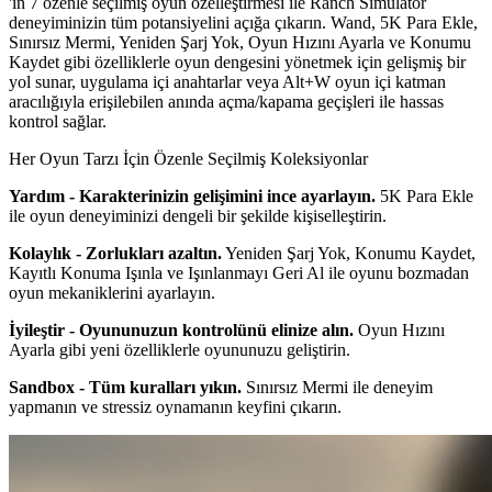
'in 7 özenle seçilmiş oyun özelleştirmesi ile Ranch Simulator
deneyiminizin tüm potansiyelini açığa çıkarın. Wand, 5K Para Ekle,
Sınırsız Mermi, Yeniden Şarj Yok, Oyun Hızını Ayarla ve Konumu
Kaydet gibi özelliklerle oyun dengesini yönetmek için gelişmiş bir
yol sunar, uygulama içi anahtarlar veya Alt+W oyun içi katman
aracılığıyla erişilebilen anında açma/kapama geçişleri ile hassas
kontrol sağlar.
Her Oyun Tarzı İçin Özenle Seçilmiş Koleksiyonlar
Yardım - Karakterinizin gelişimini ince ayarlayın.
5K Para Ekle
ile oyun deneyiminizi dengeli bir şekilde kişiselleştirin.
Kolaylık - Zorlukları azaltın.
Yeniden Şarj Yok, Konumu Kaydet,
Kayıtlı Konuma Işınla ve Işınlanmayı Geri Al ile oyunu bozmadan
oyun mekaniklerini ayarlayın.
İyileştir - Oyununuzun kontrolünü elinize alın.
Oyun Hızını
Ayarla gibi yeni özelliklerle oyununuzu geliştirin.
Sandbox - Tüm kuralları yıkın.
Sınırsız Mermi ile deneyim
yapmanın ve stressiz oynamanın keyfini çıkarın.