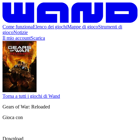
Come funziona
Elenco dei giochi
Mappe di gioco
Strumenti di
gioco
Notizie
Il mio account
Scarica
Torna a tutti i giochi di Wand
Gears of War: Reloaded
Gioca con
Download