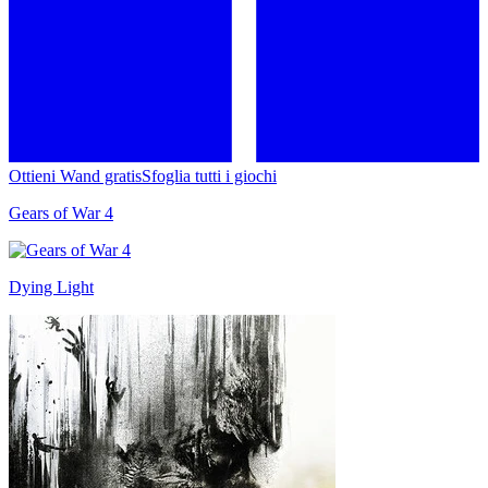
Ottieni Wand gratis
Sfoglia tutti i giochi
Gears of War 4
Dying Light