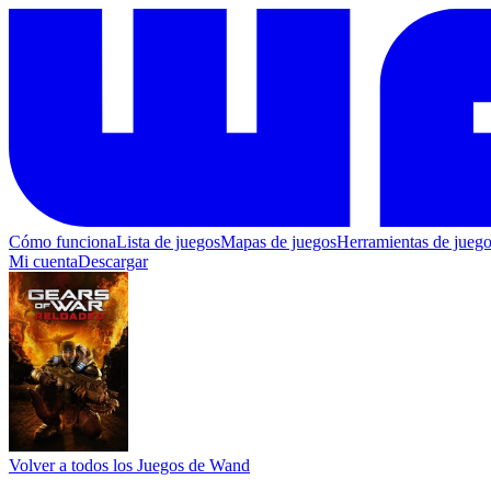
Cómo funciona
Lista de juegos
Mapas de juegos
Herramientas de jueg
Mi cuenta
Descargar
Volver a todos los Juegos de Wand