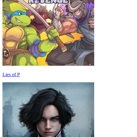
Lies of P