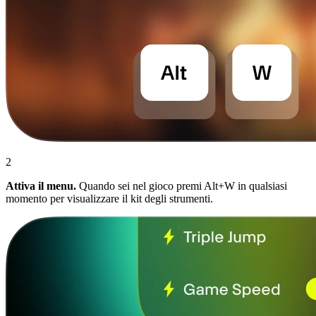
2
Attiva il menu.
Quando sei nel gioco premi Alt+W in qualsiasi
momento per visualizzare il kit degli strumenti.