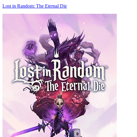
Lost in Random: The Eternal Die