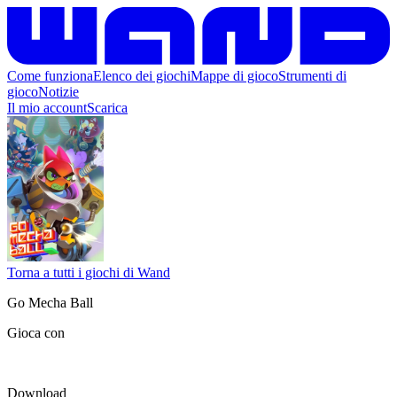
Come funziona
Elenco dei giochi
Mappe di gioco
Strumenti di
gioco
Notizie
Il mio account
Scarica
Torna a tutti i giochi di Wand
Go Mecha Ball
Gioca con
Download