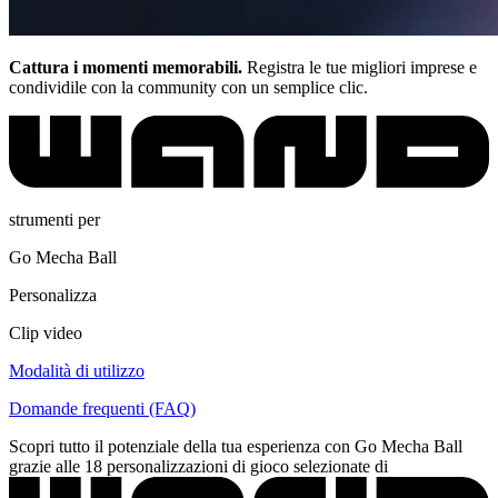
Cattura i momenti memorabili.
Registra le tue migliori imprese e
condividile con la community con un semplice clic.
strumenti per
Go Mecha Ball
Personalizza
Clip video
Modalità di utilizzo
Domande frequenti (FAQ)
Scopri tutto il potenziale della tua esperienza con Go Mecha Ball
grazie alle 18 personalizzazioni di gioco selezionate di