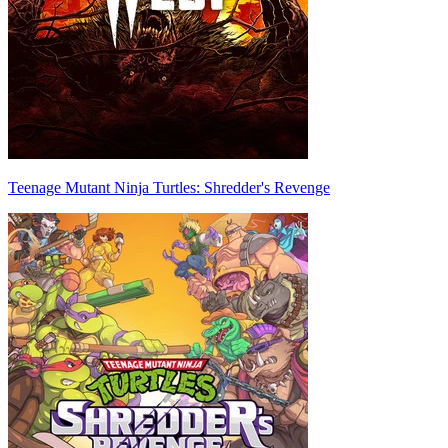
Teenage Mutant Ninja Turtles: Shredder's Revenge