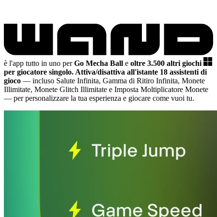
è l'app tutto in uno per
Go Mecha Ball
e
oltre 3.500 altri giochi
per giocatore singolo.
Attiva/disattiva all'istante 18 assistenti di
gioco
— incluso Salute Infinita, Gamma di Ritiro Infinita, Monete
Illimitate, Monete Glitch Illimitate e Imposta Moltiplicatore Monete
— per personalizzare la tua esperienza e giocare come vuoi tu.