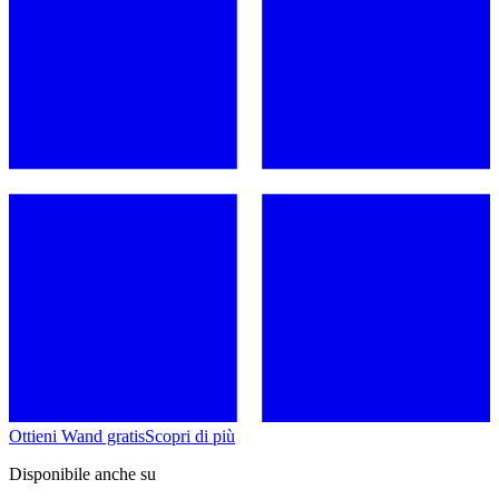
Ottieni Wand gratis
Scopri di più
Disponibile anche su