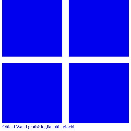
Ottieni Wand gratis
Sfoglia tutti i giochi