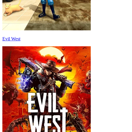
Evil West