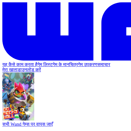
यह कैसे काम करता है
गेम लिस्ट
गेम के मानचित्र
गेम उपकरण
समाचार
मेरा खाता
डाउनलोड करें
सभी Wand गेम्स पर वापस जाएँ