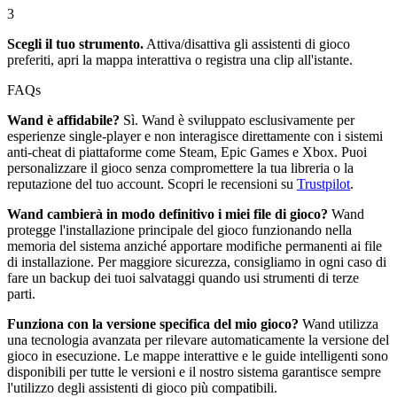
3
Scegli il tuo strumento.
Attiva/disattiva gli assistenti di gioco
preferiti, apri la mappa interattiva o registra una clip all'istante.
FAQs
Wand è affidabile?
Sì. Wand è sviluppato esclusivamente per
esperienze single-player e non interagisce direttamente con i sistemi
anti-cheat di piattaforme come Steam, Epic Games e Xbox. Puoi
personalizzare il gioco senza compromettere la tua libreria o la
reputazione del tuo account. Scopri le recensioni su
Trustpilot
.
Wand cambierà in modo definitivo i miei file di gioco?
Wand
protegge l'installazione principale del gioco funzionando nella
memoria del sistema anziché apportare modifiche permanenti ai file
di installazione. Per maggiore sicurezza, consigliamo in ogni caso di
fare un backup dei tuoi salvataggi quando usi strumenti di terze
parti.
Funziona con la versione specifica del mio gioco?
Wand utilizza
una tecnologia avanzata per rilevare automaticamente la versione del
gioco in esecuzione. Le mappe interattive e le guide intelligenti sono
disponibili per tutte le versioni e il nostro sistema garantisce sempre
l'utilizzo degli assistenti di gioco più compatibili.