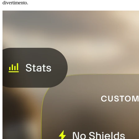
divertimento.