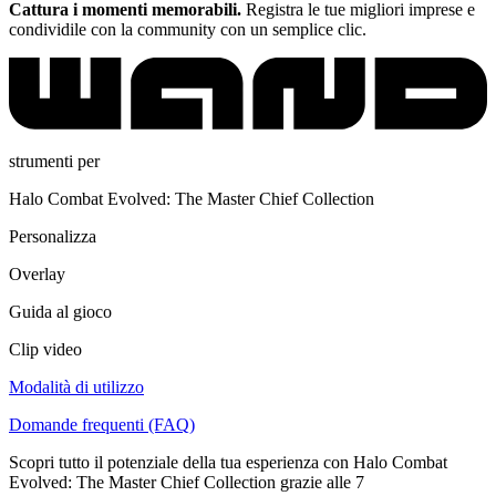
Cattura i momenti memorabili.
Registra le tue migliori imprese e
condividile con la community con un semplice clic.
strumenti per
Halo Combat Evolved: The Master Chief Collection
Personalizza
Overlay
Guida al gioco
Clip video
Modalità di utilizzo
Domande frequenti (FAQ)
Scopri tutto il potenziale della tua esperienza con Halo Combat
Evolved: The Master Chief Collection grazie alle 7