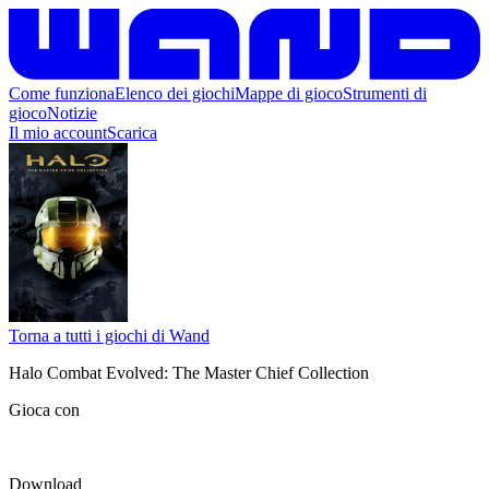
Come funziona
Elenco dei giochi
Mappe di gioco
Strumenti di
gioco
Notizie
Il mio account
Scarica
Torna a tutti i giochi di Wand
Halo Combat Evolved: The Master Chief Collection
Gioca con
Download