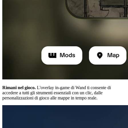
Rimani nel gioco.
L'overlay in-game di Wand ti consente di
accedere a tutti gli strumenti essenziali con un clic, dalle
personalizzazioni di gioco alle mappe in tempo reale.