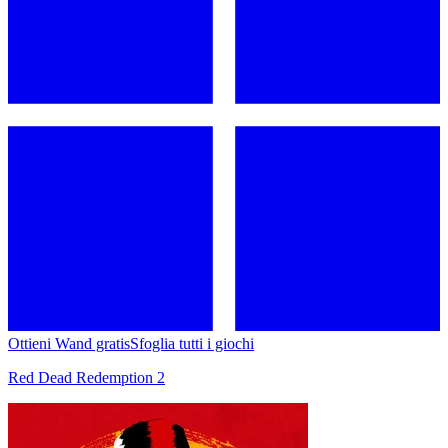
Ottieni Wand gratis
Sfoglia tutti i giochi
Red Dead Redemption 2