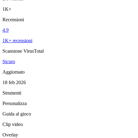
1K+
Recensioni
4.9
1K+ recensioni
Scansione VirusTotal
Sicuro
Aggiornato
18 feb 2026
Strumenti
Personalizza
Guida al gioco
Clip video
Overlay