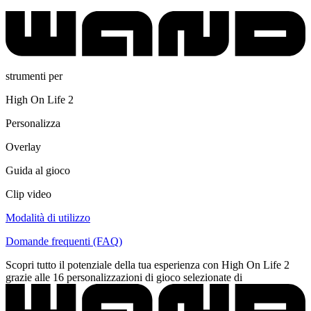
strumenti per
High On Life 2
Personalizza
Overlay
Guida al gioco
Clip video
Modalità di utilizzo
Domande frequenti (FAQ)
Scopri tutto il potenziale della tua esperienza con High On Life 2
grazie alle 16 personalizzazioni di gioco selezionate di