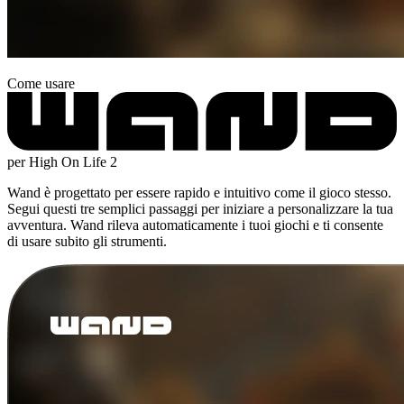
Come usare
per High On Life 2
Wand è progettato per essere rapido e intuitivo come il gioco stesso.
Segui questi tre semplici passaggi per iniziare a personalizzare la tua
avventura. Wand rileva automaticamente i tuoi giochi e ti consente
di usare subito gli strumenti.