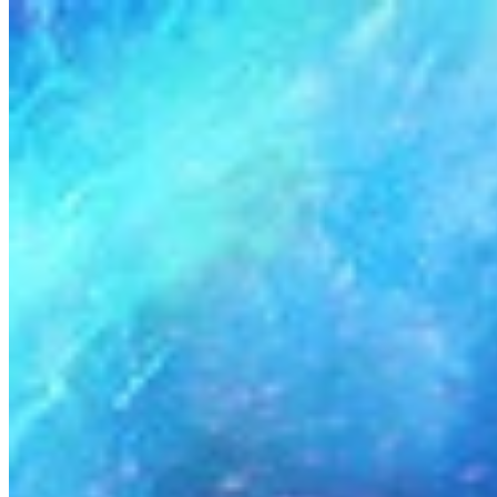
Come funziona
Elenco dei giochi
Mappe di gioco
Strumenti di gioco
No
Il mio account
Scarica
← Torna a tutte le mappe Wand