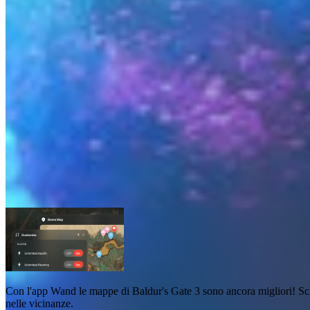
Mappe di Baldur's Gate 3
Mappe
4
Con l'app Wand
le mappe di Baldur's Gate 3
sono ancora migliori! Sc
nelle vicinanze
.