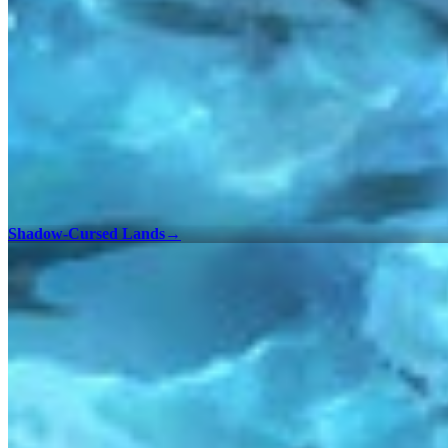
Shadow-Cursed Lands
→