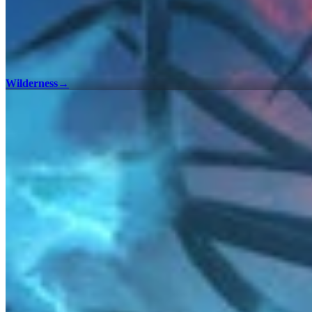
Wilderness
→