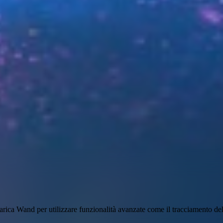
arica Wand per utilizzare
funzionalità avanzate come il tracciamento della