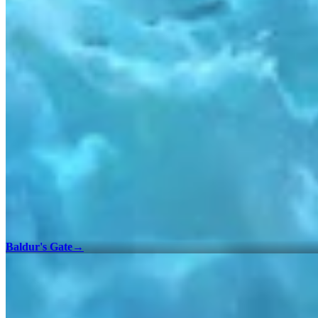
Baldur's Gate
→