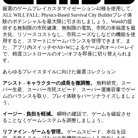
厳選のゲームプレイカスタマイゼーション42種を使用して、
ALL WILL FALL: Physics-Based Survival City Builderプレイ体
験のポテンシャルを最大限に引き出しましょう。Wandの提
供する無制限の市民健康、無制限の電気、市民の幸福度を最
大化、リソースコストなし、市民ニーズなしなどの機能を使
用すると、スマートにゲームバランスを管理できます。ま
た、アプリ内スイッチやAlt+Wによるゲーム内オーバーレイ
で、精度コントロールのオン/オフを即座に切り替えられま
す。
あらゆるプレイスタイルに向けた厳選コレクション
アシスト - キャラクターの成長を微調整。
無料研究、スー
パー生産、スーパー市民スピード、スーパー運搬容量でゲー
ムのバランスを取り、プレイ体験をパーソナライズしましょ
う。
イージー - 負担を軽減。
瞬時の建設で、ゲームを破綻させ
ることなくゲームシステムを調整しましょう。
リファイン - ゲームを管理。
ゲームスピード、水位を設