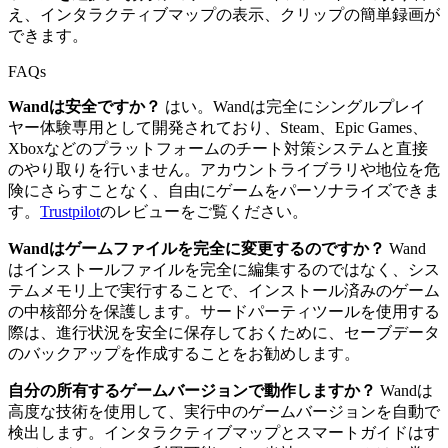
え、インタラクティブマップの表示、クリップの簡単録画が
できます。
FAQs
Wandは安全ですか？
はい。Wandは完全にシングルプレイ
ヤー体験専用として開発されており、Steam、Epic Games、
Xboxなどのプラットフォームのチート対策システムと直接
のやり取りを行いません。アカウントライブラリや地位を危
険にさらすことなく、自由にゲームをパーソナライズできま
す。
Trustpilot
のレビューをご覧ください。
Wandはゲームファイルを完全に変更するのですか？
Wand
はインストールファイルを完全に編集するのではなく、シス
テムメモリ上で実行することで、インストール済みのゲーム
の中核部分を保護します。サードパーティツールを使用する
際は、進行状況を安全に保存しておくために、セーブデータ
のバックアップを作成することをお勧めします。
自分の所有するゲームバージョンで動作しますか？
Wandは
高度な技術を使用して、実行中のゲームバージョンを自動で
検出します。インタラクティブマップとスマートガイドはす