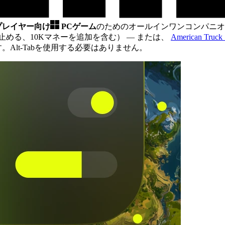
ルプレイヤー向け
PCゲーム
のためのオールインワンコンパニオ
止める、10Kマネーを追加を含む）
— または、
American T
。Alt-Tabを使用する必要はありません。