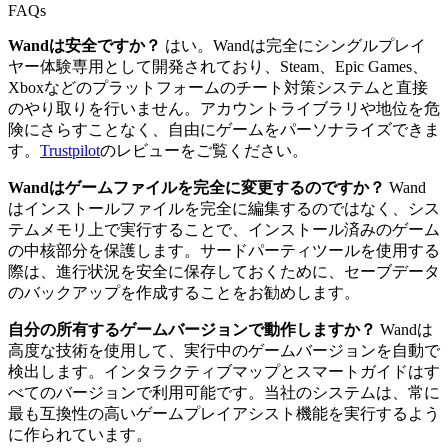
FAQs
Wandは安全ですか？
はい。Wandは完全にシングルプレイ
ヤー体験専用として開発されており、Steam、Epic Games、
Xboxなどのプラットフォームのチート対策システムと直接
のやり取りを行いません。アカウントライブラリや地位を危
険にさらすことなく、自由にゲームをパーソナライズできま
す。
Trustpilot
のレビューをご覧ください。
Wandはゲームファイルを完全に変更するのですか？
Wand
はインストールファイルを完全に編集するのではなく、シス
テムメモリ上で実行することで、インストール済みのゲーム
の中核部分を保護します。サードパーティツールを使用する
際は、進行状況を安全に保存しておくために、セーブデータ
のバックアップを作成することをお勧めします。
自分の所有するゲームバージョンで動作しますか？
Wandは
高度な技術を使用して、実行中のゲームバージョンを自動で
検出します。インタラクティブマップとスマートガイドはす
べてのバージョンで利用可能です。当社のシステムは、常に
最も互換性の高いゲームプレイアシスト機能を実行するよう
に作られています。