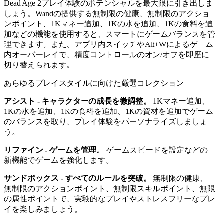
Dead Age 2プレイ体験のポテンシャルを最大限に引き出しま
しょう。Wandの提供する無制限の健康、無制限のアクショ
ンポイント、1Kマネー追加、1Kの水を追加、1Kの食料を追
加などの機能を使用すると、スマートにゲームバランスを管
理できます。また、アプリ内スイッチやAlt+Wによるゲーム
内オーバーレイで、精度コントロールのオン/オフを即座に
切り替えられます。
あらゆるプレイスタイルに向けた厳選コレクション
アシスト - キャラクターの成長を微調整。
1Kマネー追加、
1Kの水を追加、1Kの食料を追加、1Kの資材を追加でゲーム
のバランスを取り、プレイ体験をパーソナライズしましょ
う。
リファイン - ゲームを管理。
ゲームスピードを設定などの
新機能でゲームを強化します。
サンドボックス - すべてのルールを突破。
無制限の健康、
無制限のアクションポイント、無制限スキルポイント、無限
の属性ポイントで、実験的なプレイやストレスフリーなプレ
イを楽しみましょう。