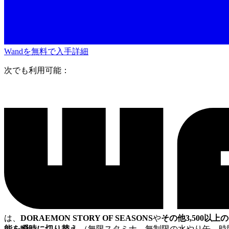
Wandを無料で入手
詳細
次でも利用可能：
は、
DORAEMON STORY OF SEASONS
や
その他3,500以
能を瞬時に切り替え
（無限スタミナ、無制限の水やり缶、時