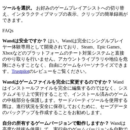
ツールを選択。
お好みのゲームプレイアシストへの切り替
え、インタラクティブマップの表示、クリップの簡単録画が
できます。
FAQs
Wandは安全ですか？
はい。Wandは完全にシングルプレイ
ヤー体験専用として開発されており、Steam、Epic Games、
Xboxなどのプラットフォームのチート対策システムと直接
のやり取りを行いません。アカウントライブラリや地位を危
険にさらすことなく、自由にゲームをパーソナライズできま
す。
Trustpilot
のレビューをご覧ください。
Wandはゲームファイルを完全に変更するのですか？
Wand
はインストールファイルを完全に編集するのではなく、シス
テムメモリ上で実行することで、インストール済みのゲーム
の中核部分を保護します。サードパーティツールを使用する
際は、進行状況を安全に保存しておくために、セーブデータ
のバックアップを作成することをお勧めします。
自分の所有するゲームバージョンで動作しますか？
Wandは
高度な技術を使用して、実行中のゲームバージョンを自動で