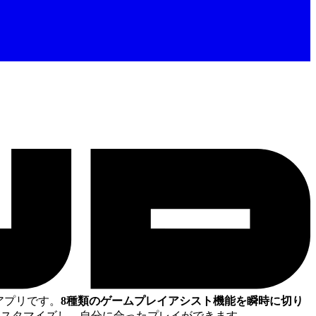
アプリです。
8種類のゲームプレイアシスト機能を瞬時に切り
カスタマイズし、自分に合ったプレイができます。