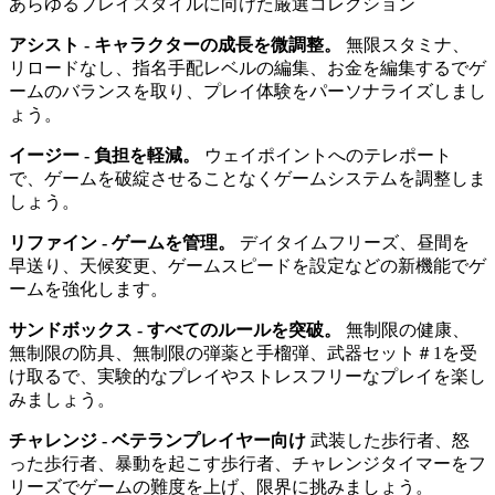
あらゆるプレイスタイルに向けた厳選コレクション
アシスト - キャラクターの成長を微調整。
無限スタミナ、
リロードなし、指名手配レベルの編集、お金を編集するでゲ
ームのバランスを取り、プレイ体験をパーソナライズしまし
ょう。
イージー - 負担を軽減。
ウェイポイントへのテレポート
で、ゲームを破綻させることなくゲームシステムを調整しま
しょう。
リファイン - ゲームを管理。
デイタイムフリーズ、昼間を
早送り、天候変更、ゲームスピードを設定などの新機能でゲ
ームを強化します。
サンドボックス - すべてのルールを突破。
無制限の健康、
無制限の防具、無制限の弾薬と手榴弾、武器セット＃1を受
け取るで、実験的なプレイやストレスフリーなプレイを楽し
みましょう。
チャレンジ - ベテランプレイヤー向け
武装した歩行者、怒
った歩行者、暴動を起こす歩行者、チャレンジタイマーをフ
リーズでゲームの難度を上げ、限界に挑みましょう。