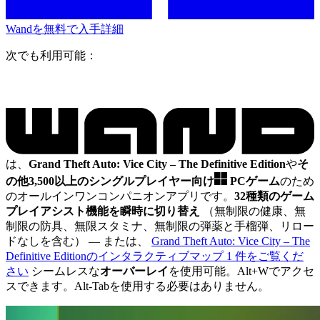
Wandを無料で入手
詳細
次でも利用可能：
は、
Grand Theft Auto: Vice City – The Definitive Edition
や
そ
の他3,500以上のシングルプレイヤー向け
PCゲーム
のため
のオールインワンコンパニオンアプリです。
32種類のゲーム
プレイアシスト機能を瞬時に切り替え
（無制限の健康、無
制限の防具、無限スタミナ、無制限の弾薬と手榴弾、リロー
ドなしを含む）
— または、
Grand Theft Auto: Vice City – The
Definitive Editionのインタラクティブマップ 1 件をご覧くだ
さい
シームレスな
オーバーレイ
を使用可能。Alt+Wでアクセ
スできます。Alt-Tabを使用する必要はありません。