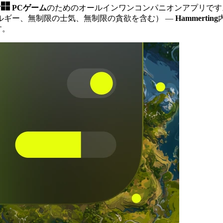
け
PCゲーム
のためのオールインワンコンパニオンアプリです
ルギー、無制限の士気、無制限の貪欲を含む）
—
Hammerting
す。