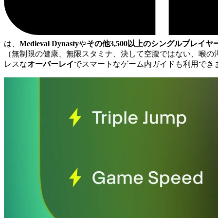
は、
Medieval Dynasty
や
その他3,500以上のシングルプレイヤ
（無制限の健康、無限スタミナ、決して空腹ではない、喉の
レスな
オーバーレイ
でスマートなゲーム内ガイドも利用できます