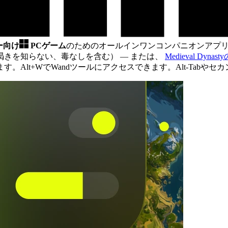
ー向け
PCゲーム
のためのオールインワンコンパニオンアプ
渇きを知らない、毒なしを含む）
— または、
Medieval D
。Alt+WでWandツールにアクセスできます。Alt-Tabや