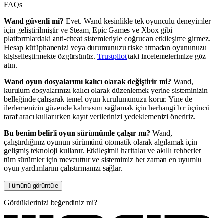
FAQs
Wand güvenli mi?
Evet. Wand kesinlikle tek oyunculu deneyimler
için geliştirilmiştir ve Steam, Epic Games ve Xbox gibi
platformlardaki anti-cheat sistemleriyle doğrudan etkileşime girmez.
Hesap kütüphanenizi veya durumunuzu riske atmadan oyununuzu
kişiselleştirmekte özgürsünüz.
Trustpilot
'taki incelemelerimize göz
atın.
Wand oyun dosyalarımı kalıcı olarak değiştirir mi?
Wand,
kurulum dosyalarınızı kalıcı olarak düzenlemek yerine sisteminizin
belleğinde çalışarak temel oyun kurulumunuzu korur. Yine de
ilerlemenizin güvende kalmasını sağlamak için herhangi bir üçüncü
taraf aracı kullanırken kayıt verilerinizi yedeklemenizi öneririz.
Bu benim belirli oyun sürümümle çalışır mı?
Wand,
çalıştırdığınız oyunun sürümünü otomatik olarak algılamak için
gelişmiş teknoloji kullanır. Etkileşimli haritalar ve akıllı rehberler
tüm sürümler için mevcuttur ve sistemimiz her zaman en uyumlu
oyun yardımlarını çalıştırmanızı sağlar.
Tümünü görüntüle
Gördüklerinizi beğendiniz mi?