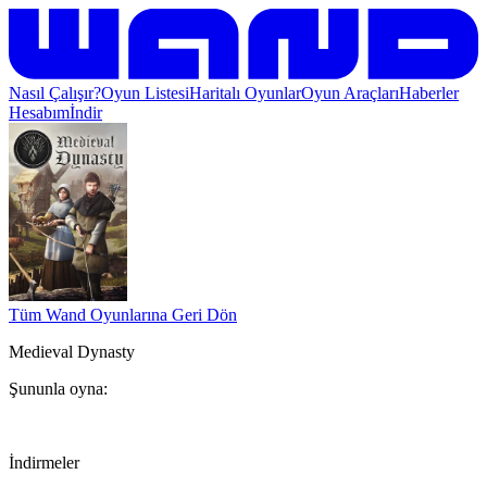
Nasıl Çalışır?
Oyun Listesi
Haritalı Oyunlar
Oyun Araçları
Haberler
Hesabım
İndir
Tüm Wand Oyunlarına Geri Dön
Medieval Dynasty
Şununla oyna:
İndirmeler