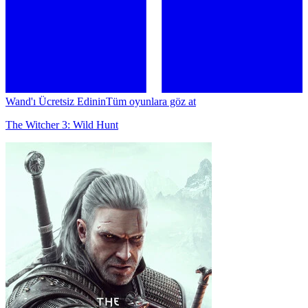
Wand'ı Ücretsiz Edinin
Tüm oyunlara göz at
The Witcher 3: Wild Hunt