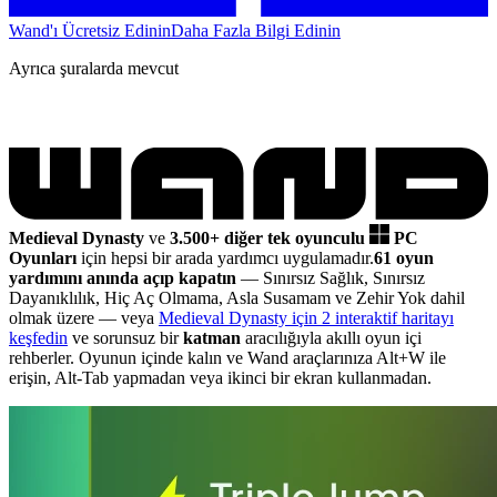
Wand'ı Ücretsiz Edinin
Daha Fazla Bilgi Edinin
Ayrıca şuralarda mevcut
Medieval Dynasty
ve
3.500+ diğer tek oyunculu
PC
Oyunları
için hepsi bir arada yardımcı uygulamadır.
61 oyun
yardımını anında açıp kapatın
— Sınırsız Sağlık, Sınırsız
Dayanıklılık, Hiç Aç Olmama, Asla Susamam ve Zehir Yok dahil
olmak üzere
— veya
Medieval Dynasty için 2 interaktif haritayı
keşfedin
ve sorunsuz bir
katman
aracılığıyla akıllı oyun içi
rehberler. Oyunun içinde kalın ve Wand araçlarınıza Alt+W ile
erişin, Alt-Tab yapmadan veya ikinci bir ekran kullanmadan.