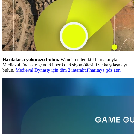
Haritalarla yolunuzu bulun.
Wand'ın interaktif haritalarıyla
Medieval Dynasty içindeki her koleksiyon öğesini ve karşılaşmayı
bulun.
Medieval Dynasty için tüm 2 interaktif haritaya göz atın →