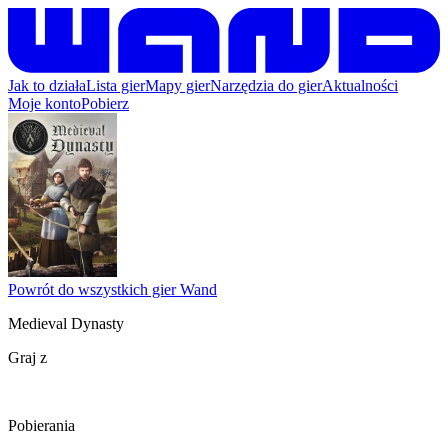
Jak to działa
Lista gier
Mapy gier
Narzędzia do gier
Aktualności
Moje konto
Pobierz
Powrót do wszystkich gier Wand
Medieval Dynasty
Graj z
Pobierania