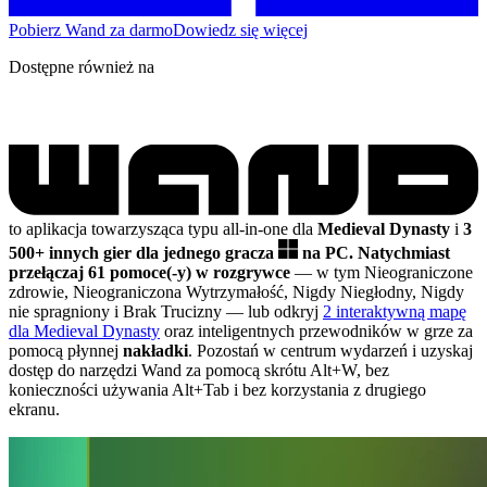
Pobierz Wand za darmo
Dowiedz się więcej
Dostępne również na
to aplikacja towarzysząca typu all-in-one dla
Medieval Dynasty
i
3
500+ innych gier dla jednego gracza
na PC.
Natychmiast
przełączaj 61 pomoce(-y) w rozgrywce
— w tym Nieograniczone
zdrowie, Nieograniczona Wytrzymałość, Nigdy Niegłodny, Nigdy
nie spragniony i Brak Trucizny
— lub odkryj
2 interaktywną mapę
dla Medieval Dynasty
oraz inteligentnych przewodników w grze za
pomocą płynnej
nakładki
. Pozostań w centrum wydarzeń i uzyskaj
dostęp do narzędzi Wand za pomocą skrótu Alt+W, bez
konieczności używania Alt+Tab i bez korzystania z drugiego
ekranu.