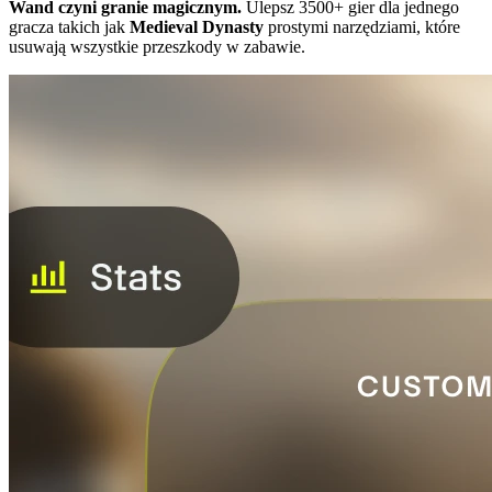
Wand czyni granie magicznym.
Ulepsz 3500+ gier dla jednego
gracza takich jak
Medieval Dynasty
prostymi narzędziami, które
usuwają wszystkie przeszkody w zabawie.