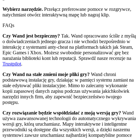
Wybierz narzędzie.
Przełącz preferowane pomoce w rozgrywce,
natychmiast otwórz interaktywną mapę lub nagraj klip.
FAQs
Czy Wand jest bezpieczny?
Tak. Wand opracowano ściśle z myślą
o doświadczeniach jednego gracza i nie wchodzi bezpośrednio w
interakcję z systemami anty-cheat na platformach takich jak Steam,
Epic Games i Xbox. Możesz swobodnie personalizować grę bez
narażania biblioteki kont lub reputacji. Sprawdź nasze recenzje na
Trustpilot
.
Czy Wand na stałe zmieni moje pliki gry?
Wand chroni
podstawową instalację gry, działając w pamięci systemu zamiast na
stałe edytować pliki instalacyjne. Mimo to zalecamy wykonanie
kopii zapasowej danych zapisu podczas używania jakichkolwiek
narzędzi innych firm, aby zapewnić bezpieczeństwo twojego
postępu.
Czy rozwiązanie będzie współdziałać z moją wersją gry?
Wand
używa zaawansowanej technologii do automatycznego wykrywania
wersji gry, którą uruchamiasz. Mapy interaktywne i inteligentne
przewodniki są dostępne dla wszystkich wersji, a dzięki naszemu
systemowi zawsze uruchamiasz najbardziej kompatybilne pomoce