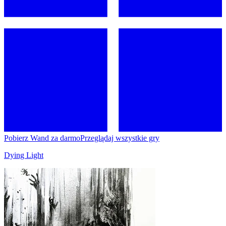
Pobierz Wand za darmo
Przeglądaj wszystkie gry
Dying Light