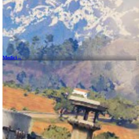
Medici
→
100%チェックリスト
インタラクティブマップチェックリストでJust Cause 3のすべ
ての収集要素とエンカウントを見つけて、全地域で100%コ
ンプリートを達成しましょう。