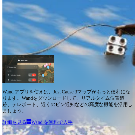
Just Cause 3件のマップ
マップ
1
Wand アプリを使えば、
Just Cause 3マップ
がもっと便利にな
ります。Wandをダウンロードして、
リアルタイム位置追
跡、テレポート、近くのピン通知などの高度な機能を活用し
ましょう
。
詳細を見る
Wand を無料で入手