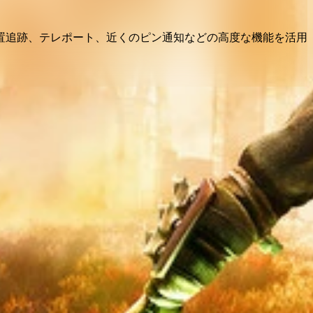
置追跡、テレポート、近くのピン通知などの高度な機能を活用