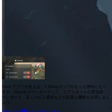
V Rising件のマップ
マップ
2
高度な機能
リアルタイム位置情報
Wand アプリを使えば、
V Risingマップ
がもっと便利になり
ます。Wandをダウンロードして、
リアルタイム位置追跡、
テレポート、近くのピン通知などの高度な機能を活用しまし
ょう
。
詳細を見る
Wand を無料で入手