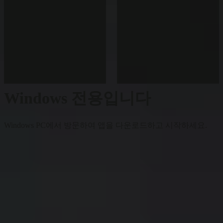
Windows 전용입니다
Windows PC에서 방문하여 앱을 다운로드하고 시작하세요.