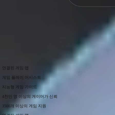
연결된 게임 맵
게임 플레이 어시스트
지능형 게임 가이드
4천만 명 이상의 게이머가 신뢰
3500개 이상의 게임 지원