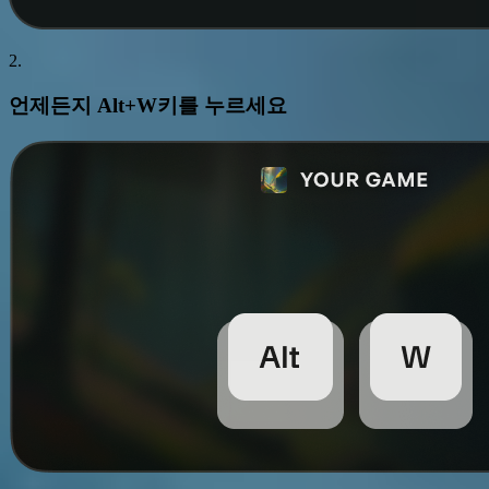
2.
언제든지
Alt+W
키를 누르세요