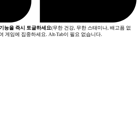
 기능을 즉시 토글하세요
(무한 건강, 무한 스태미나, 배고픔 없
여 게임에 집중하세요. Alt-Tab이 필요 없습니다.