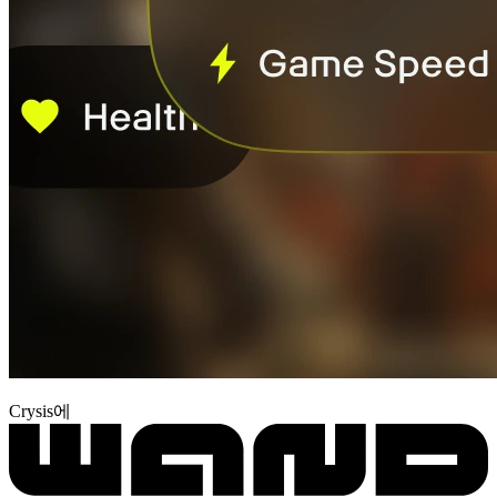
Crysis에