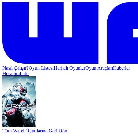
Nasıl Çalışır?
Oyun Listesi
Haritalı Oyunlar
Oyun Araçları
Haberler
Hesabım
İndir
Tüm Wand Oyunlarına Geri Dön