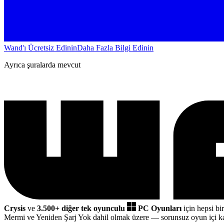
Wand'ı Ücretsiz Edinin
Daha Fazla Bilgi Edinin
Ayrıca şuralarda mevcut
Crysis
ve
3.500+ diğer tek oyunculu
PC Oyunları
için hepsi bi
Mermi ve Yeniden Şarj Yok dahil olmak üzere
— sorunsuz oyun içi k