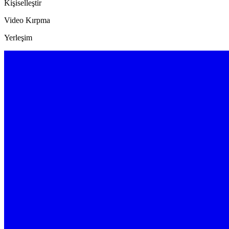
Kişiselleştir
Video Kırpma
Yerleşim