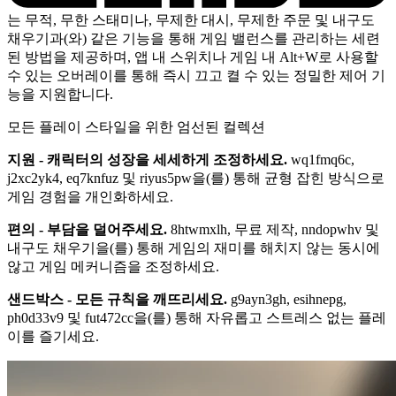
는 무적, 무한 스태미나, 무제한 대시, 무제한 주문 및 내구도
채우기과(와) 같은 기능을 통해 게임 밸런스를 관리하는 세련
된 방법을 제공하며, 앱 내 스위치나 게임 내 Alt+W로 사용할
수 있는 오버레이를 통해 즉시 끄고 켤 수 있는 정밀한 제어 기
능을 지원합니다.
모든 플레이 스타일을 위한 엄선된 컬렉션
지원 - 캐릭터의 성장을 세세하게 조정하세요.
wq1fmq6c,
j2xc2yk4, eq7knfuz 및 riyus5pw을(를) 통해 균형 잡힌 방식으로
게임 경험을 개인화하세요.
편의 - 부담을 덜어주세요.
8htwmxlh, 무료 제작, nndopwhv 및
내구도 채우기을(를) 통해 게임의 재미를 해치지 않는 동시에
않고 게임 메커니즘을 조정하세요.
샌드박스 - 모든 규칙을 깨뜨리세요.
g9ayn3gh, esihnepg,
ph0d33v9 및 fut472cc을(를) 통해 자유롭고 스트레스 없는 플레
이를 즐기세요.