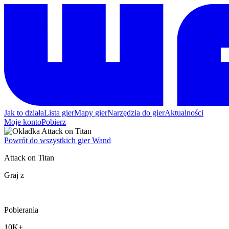
Jak to działa
Lista gier
Mapy gier
Narzędzia do gier
Aktualności
Moje konto
Pobierz
Powrót do wszystkich gier Wand
Attack on Titan
Graj z
Pobierania
10K+