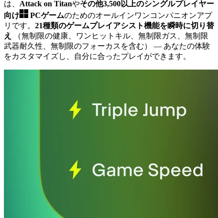
は、
Attack on Titan
や
その他3,500以上のシングルプレイヤー
向け
PCゲーム
のためのオールインワンコンパニオンアプ
リです。
21種類のゲームプレイアシスト機能を瞬時に切り替
え
（無制限の健康、ワンヒットキル、無制限ガス、無制限
武器耐久性、無制限のフォーカスを含む）
— あなたの体験
をカスタマイズし、自分に合ったプレイができます。