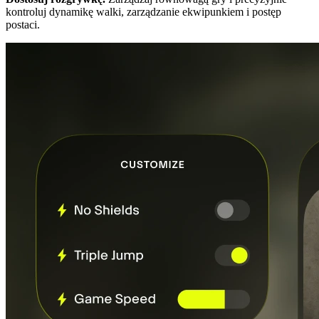
kontroluj dynamikę walki, zarządzanie ekwipunkiem i postęp
postaci.