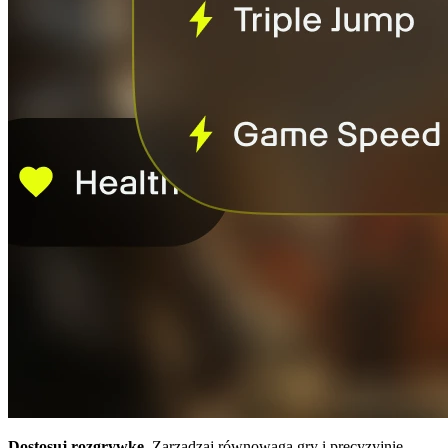
Dostosuj rozgrywkę.
Zarządzaj równowagą gry i precyzyjnie