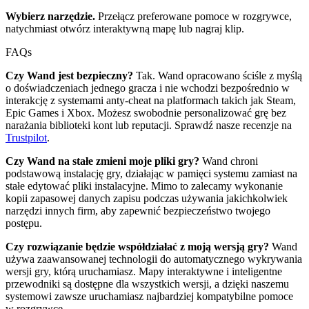
Wybierz narzędzie.
Przełącz preferowane pomoce w rozgrywce,
natychmiast otwórz interaktywną mapę lub nagraj klip.
FAQs
Czy Wand jest bezpieczny?
Tak. Wand opracowano ściśle z myślą
o doświadczeniach jednego gracza i nie wchodzi bezpośrednio w
interakcję z systemami anty-cheat na platformach takich jak Steam,
Epic Games i Xbox. Możesz swobodnie personalizować grę bez
narażania biblioteki kont lub reputacji. Sprawdź nasze recenzje na
Trustpilot
.
Czy Wand na stałe zmieni moje pliki gry?
Wand chroni
podstawową instalację gry, działając w pamięci systemu zamiast na
stałe edytować pliki instalacyjne. Mimo to zalecamy wykonanie
kopii zapasowej danych zapisu podczas używania jakichkolwiek
narzędzi innych firm, aby zapewnić bezpieczeństwo twojego
postępu.
Czy rozwiązanie będzie współdziałać z moją wersją gry?
Wand
używa zaawansowanej technologii do automatycznego wykrywania
wersji gry, którą uruchamiasz. Mapy interaktywne i inteligentne
przewodniki są dostępne dla wszystkich wersji, a dzięki naszemu
systemowi zawsze uruchamiasz najbardziej kompatybilne pomoce
w rozgrywce.