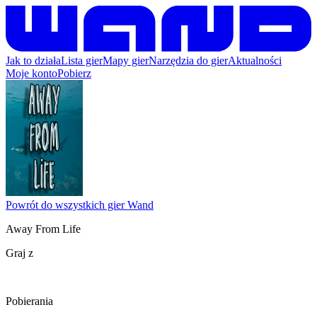
Jak to działa
Lista gier
Mapy gier
Narzędzia do gier
Aktualności
Moje konto
Pobierz
Powrót do wszystkich gier Wand
Away From Life
Graj z
Pobierania