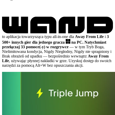
to aplikacja towarzysząca typu all-in-one dla
Away From Life
i
3
500+ innych gier dla jednego gracza
na PC.
Natychmiast
przełączaj 33 pomoce(-y) w rozgrywce
— w tym Tryb Boga,
Nielimitowana kondycja, Nigdy Niegłodny, Nigdy nie spragniony i
Brak obrażeń od upadku
— bezpośrednio wewnątrz
Away From
Life
, używając płynnej nakładki w grze. Uzyskuj dostęp do swoich
narzędzi za pomocą Alt+W bez opuszczania akcji.