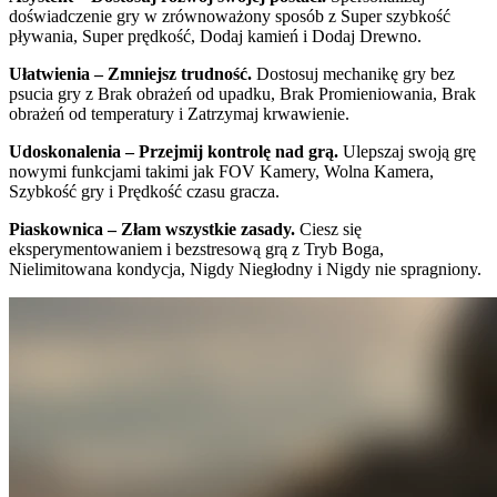
doświadczenie gry w zrównoważony sposób z Super szybkość
pływania, Super prędkość, Dodaj kamień i Dodaj Drewno.
Ułatwienia – Zmniejsz trudność.
Dostosuj mechanikę gry bez
psucia gry z Brak obrażeń od upadku, Brak Promieniowania, Brak
obrażeń od temperatury i Zatrzymaj krwawienie.
Udoskonalenia – Przejmij kontrolę nad grą.
Ulepszaj swoją grę
nowymi funkcjami takimi jak FOV Kamery, Wolna Kamera,
Szybkość gry i Prędkość czasu gracza.
Piaskownica – Złam wszystkie zasady.
Ciesz się
eksperymentowaniem i bezstresową grą z Tryb Boga,
Nielimitowana kondycja, Nigdy Niegłodny i Nigdy nie spragniony.