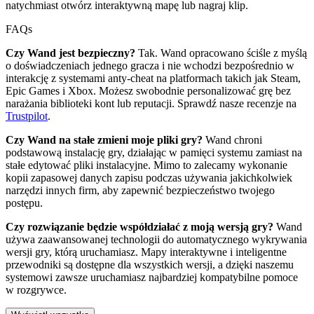
natychmiast otwórz interaktywną mapę lub nagraj klip.
FAQs
Czy Wand jest bezpieczny?
Tak. Wand opracowano ściśle z myślą
o doświadczeniach jednego gracza i nie wchodzi bezpośrednio w
interakcję z systemami anty-cheat na platformach takich jak Steam,
Epic Games i Xbox. Możesz swobodnie personalizować grę bez
narażania biblioteki kont lub reputacji. Sprawdź nasze recenzje na
Trustpilot
.
Czy Wand na stałe zmieni moje pliki gry?
Wand chroni
podstawową instalację gry, działając w pamięci systemu zamiast na
stałe edytować pliki instalacyjne. Mimo to zalecamy wykonanie
kopii zapasowej danych zapisu podczas używania jakichkolwiek
narzędzi innych firm, aby zapewnić bezpieczeństwo twojego
postępu.
Czy rozwiązanie będzie współdziałać z moją wersją gry?
Wand
używa zaawansowanej technologii do automatycznego wykrywania
wersji gry, którą uruchamiasz. Mapy interaktywne i inteligentne
przewodniki są dostępne dla wszystkich wersji, a dzięki naszemu
systemowi zawsze uruchamiasz najbardziej kompatybilne pomoce
w rozgrywce.