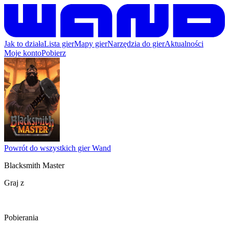
Jak to działa
Lista gier
Mapy gier
Narzędzia do gier
Aktualności
Moje konto
Pobierz
Powrót do wszystkich gier Wand
Blacksmith Master
Graj z
Pobierania