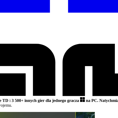
me TD
i
3 500+ innych gier dla jednego gracza
na PC.
Natychmia
wojemu.