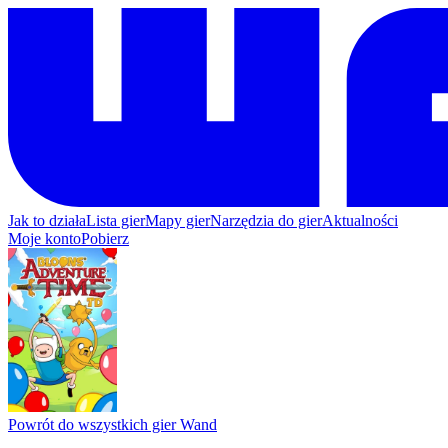
Jak to działa
Lista gier
Mapy gier
Narzędzia do gier
Aktualności
Moje konto
Pobierz
Powrót do wszystkich gier Wand