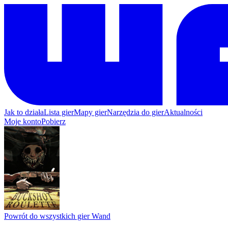
Jak to działa
Lista gier
Mapy gier
Narzędzia do gier
Aktualności
Moje konto
Pobierz
Powrót do wszystkich gier Wand