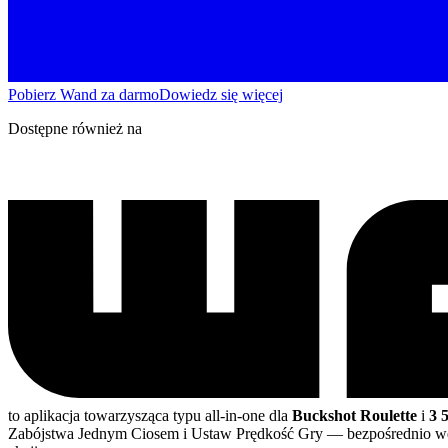
Pobierz Wand za darmo
Dowiedz się więcej
Dostępne również na
to aplikacja towarzysząca typu all-in-one dla
Buckshot Roulette
i
3 
Zabójstwa Jednym Ciosem i Ustaw Prędkość Gry
— bezpośrednio 