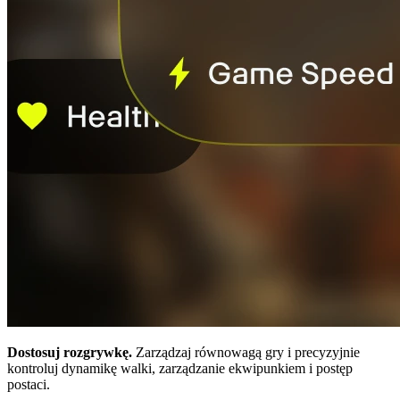
Dostosuj rozgrywkę.
Zarządzaj równowagą gry i precyzyjnie
kontroluj dynamikę walki, zarządzanie ekwipunkiem i postęp
postaci.