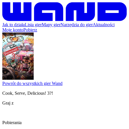
Jak to działa
Lista gier
Mapy gier
Narzędzia do gier
Aktualności
Moje konto
Pobierz
Powrót do wszystkich gier Wand
Cook, Serve, Delicious! 3?!
Graj z
Pobierania