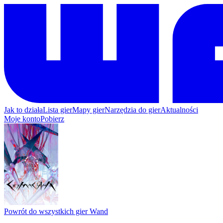
Jak to działa
Lista gier
Mapy gier
Narzędzia do gier
Aktualności
Moje konto
Pobierz
Powrót do wszystkich gier Wand