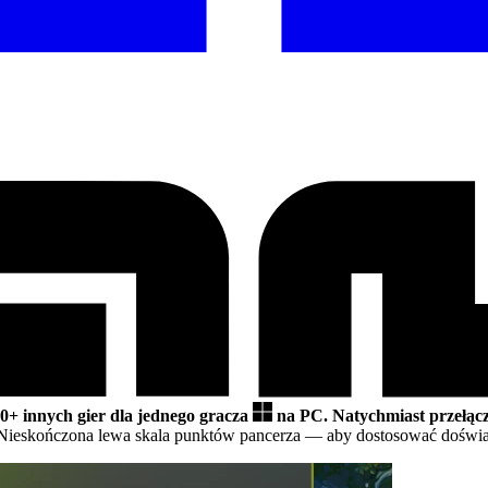
00+ innych gier dla jednego gracza
na PC.
Natychmiast przełąc
Nieskończona lewa skala punktów pancerza
— aby dostosować doświad